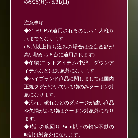
③5/25(月)～5/31(日)
注意事項
◆25％UPが適用されるのはお１人様５
点までとなります
(５点以上持ち込みの場合は査定金額が
高い順から５点に適用されます)
◆冬物(ニットアイテム/中綿、ダウンア
イテムなど)は対象外になります。
◆ハイブランド商品に関しましては国内
正規タグがついている物のみクーポン対
象になります。
◆汚れ、破れなどのダメージが酷い商品
や欠損がある物はクーポン対象外になり
ます。
◆時計の腕回り15cm以下の物や不動の
時計は対象外になります。