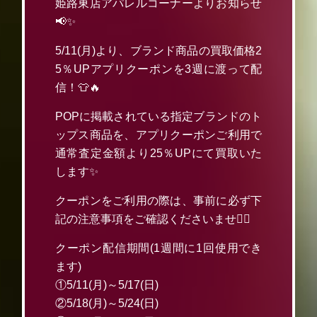
姫路東店アパレルコーナーよりお知らせ
📢✨
5/11(月)より、ブランド商品の買取価格2
5％UPアプリクーポンを3週に渡って配
信！👕🔥
POPに掲載されている指定ブランドのト
ップス商品を、アプリクーポンご利用で
通常査定金額より25％UPにて買取いた
します✨
クーポンをご利用の際は、事前に必ず下
記の注意事項をご確認くださいませ🙇‍♂️
クーポン配信期間(1週間に1回使用でき
ます)
①5/11(月)～5/17(日)
②5/18(月)～5/24(日)