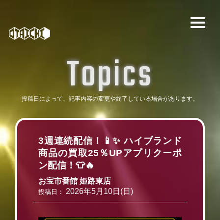
T
o
p
i
c
s
投稿日によって、記事内容の変更や
終了している場合があります。
3週連続配信！📱✨ ハイブランド
商品の買取25％UPアプリクーポ
ン配信！👕🔥
お宝市番館 姫路東店
2026年5月10日(日)
投稿日：