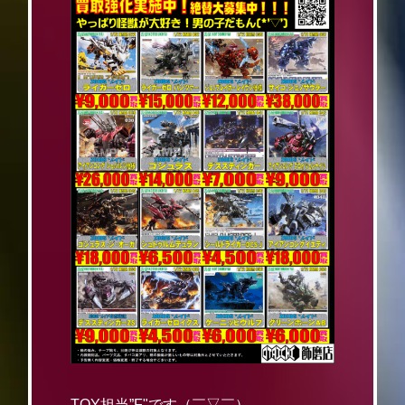
TOY担当”F"です（￣▽￣）