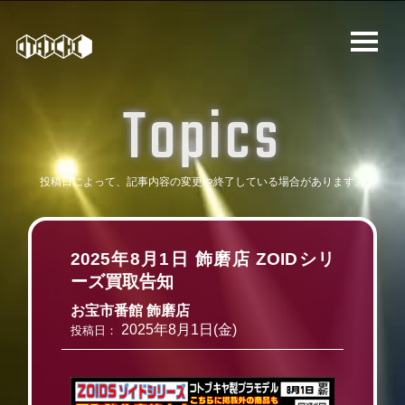
T
o
p
i
c
s
投稿日によって、記事内容の変更や
終了している場合があります。
2025年8月1日 飾磨店 ZOIDシリ
ーズ買取告知
お宝市番館 飾磨店
2025年8月1日(金)
投稿日：