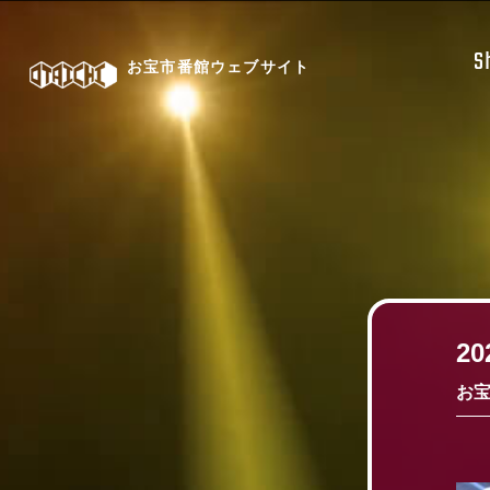
S
お宝市番館ウェブサイト
2
お宝