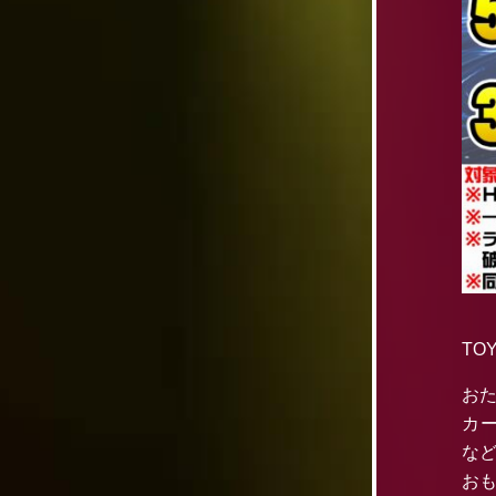
TO
お
カ
な
お