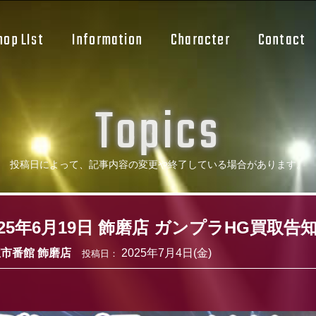
hop LIst
Information
Character
Contact
T
o
p
i
c
s
投稿日によって、記事内容の変更や
終了している場合があります。
025年6月19日 飾磨店 ガンプラHG買取告
市番館 飾磨店
2025年7月4日(金)
投稿日：