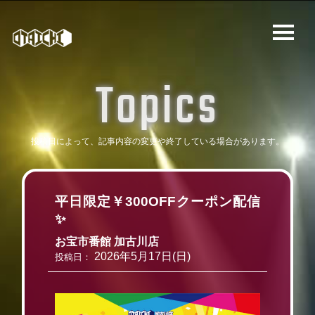
T
o
p
i
c
s
投稿日によって、記事内容の変更や
終了している場合があります。
平日限定￥300OFFクーポン配信
✨
お宝市番館 加古川店
2026年5月17日(日)
投稿日：