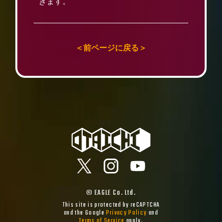
きます。
＜前ページに戻る＞
© EAGLE Co. Ltd.
This site is protected by reCAPTCHA
and the Google
Privacy Policy
and
Terms of Service
apply.