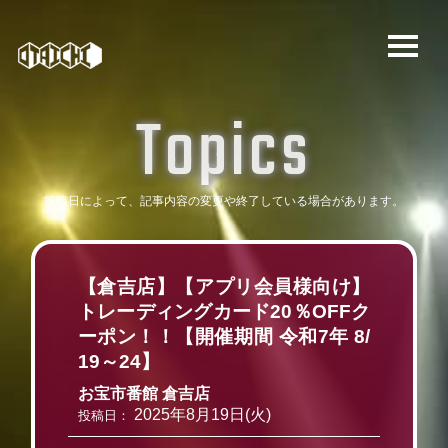
T
o
p
i
c
s
投稿日によって、記事内容の変更や
終了している場合があります。
【倉吉店】【アプリ会員様向け】
トレーディングカード20％OFFク
ーポン！！【開催期間 令和7年 8/
19～24】
お宝市番館 倉吉店
2025年8月19日(火)
投稿日：