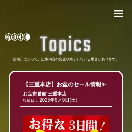
T
o
p
i
c
s
投稿日によって、記事内容の変更や
終了している場合があります。
【三重本店】お盆のセール情報✨
お宝市番館 三重本店
2025年8月9日(土)
投稿日：