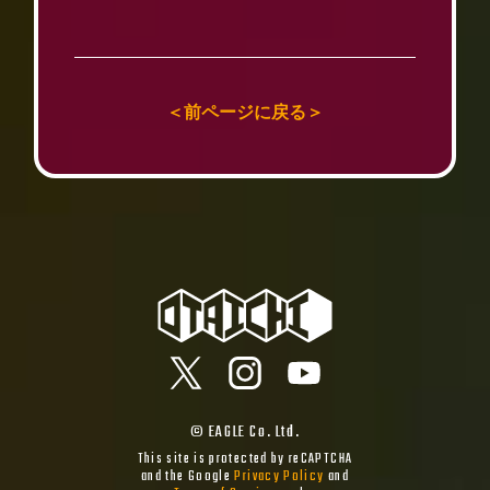
＜前ページに戻る＞
© EAGLE Co. Ltd.
This site is protected by reCAPTCHA
and the Google
Privacy Policy
and