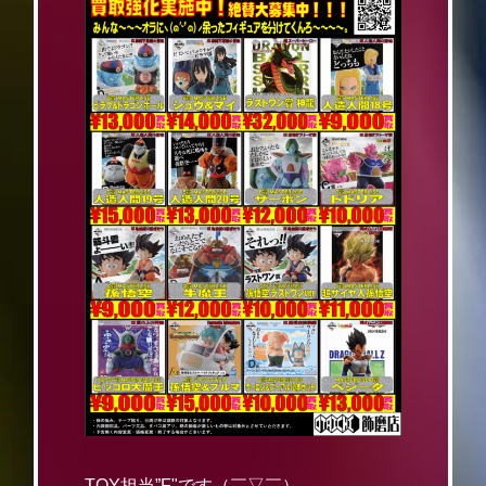
TOY担当”F"です（￣▽￣）