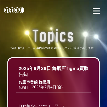
T
o
p
i
c
s
投稿日によって、記事内容の変更や
終了している場合があります。
2025年6月26日 飾磨店 figma買取
告知
お宝市番館 飾磨店
2025年7月4日(金)
投稿日：
TOY担当”F"です（￣▽￣）