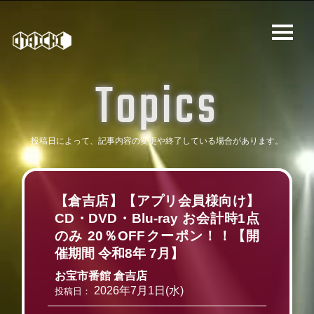
T
o
p
i
c
s
投稿日によって、記事内容の変更や
終了している場合があります。
【倉吉店】【アプリ会員様向け】
CD・DVD・Blu-ray お会計時1点
のみ 20％OFFクーポン！！【開
催期間 令和8年 7月】
お宝市番館 倉吉店
2026年7月1日(水)
投稿日：