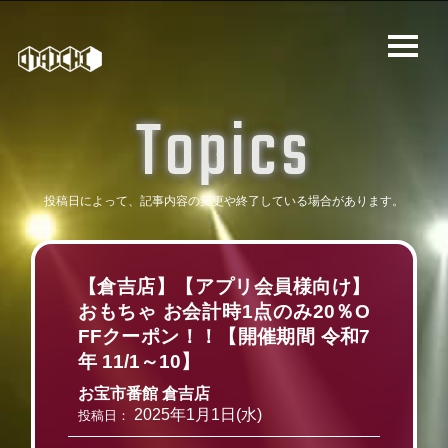
T
o
p
i
c
s
投稿日によって、記事内容の変更や
終了している場合があります。
【倉吉店】【アプリ会員様向け】
おもちゃ お会計時1点のみ20％O
FFクーポン！！【開催期間 令和7
年 11/1～10】
お宝市番館 倉吉店
2025年1月1日(水)
投稿日：