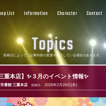
hop LIst
Information
Character
Contact
T
o
p
i
c
s
投稿日によって、記事内容の変更や
終了している場合があります。
三重本店】✨３月のイベント情報✨
市番館 三重本店
2026年2月26日(木)
投稿日：